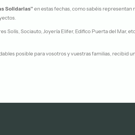
as Solidarias”
en estas fechas, como sabéis representan nu
yectos.
s Solís, Sociauto, Joyería Elifer, Edifico Puerta del Mar, et
bles posible para vosotros y vuestras familias, recibid un 