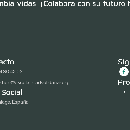
bia vidas. ¡Colabora con su futuro 
acto
Sí
4 90 43 02
Pro
stion@escolaridadsolidaria.org
 Social
laga, España