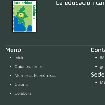
La educación cam
Menú
Cont
Inicio
65
Quienes somos
ge
Sede
Memorias Económicas
Má
Galería
Colabora