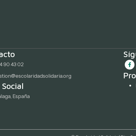
acto
Sí
4 90 43 02
Pro
stion@escolaridadsolidaria.org
 Social
laga, España