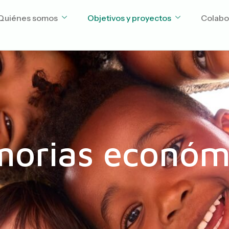
Quiénes somos
Objetivos y proyectos
Colabo
orias económ