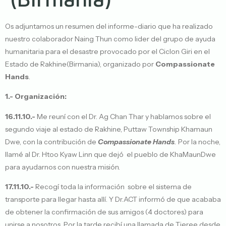
Os adjuntamos un resumen del informe-diario que ha realizado
nuestro colaborador Naing Thun como lider del grupo de ayuda
humanitaria para el desastre provocado por el Ciclon Giri en el
Estado de Rakhine(Birmania), organizado por
Compassionate
Hands
.
1.- Organización:
16.11.10.-
Me reuní con el Dr. Ag Chan Thar y hablamos sobre el
segundo viaje al estado de Rakhine, Puttaw Township Khamaun
Dwe, con la contribución de
Compassionate Hands
.
Por la noche,
llamé al Dr. Htoo Kyaw Linn que dejó el pueblo de KhaMaunDwe
para ayudarnos con nuestra misión.
17.11.10.-
Recogí toda la información sobre el sistema de
transporte para llegar hasta allí. Y Dr.ACT informó de que acababa
de obtener la confirmación de sus amigos (4 doctores) para
unirse a nosotros. Por la tarde recibí una llamada de Tjeree desde