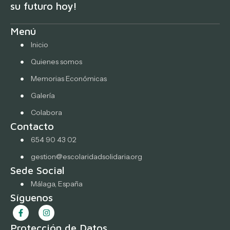
su futuro hoy!
Menú
Inicio
Quienes somos
Memorias Económicas
Galería
Colabora
Contacto
654 90 43 02
gestion@escolaridadsolidaria.org
Sede Social
Málaga, España
Síguenos
Protección de Datos