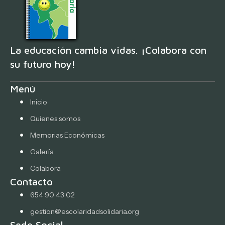
La educación cambia vidas. ¡Colabora con
su futuro hoy!
Menú
Inicio
Quienes somos
Memorias Económicas
Galería
Colabora
Contacto
654 90 43 02
gestion@escolaridadsolidaria.org
Sede Social