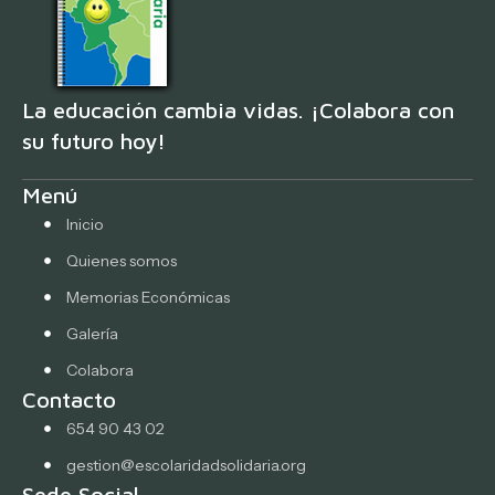
La educación cambia vidas. ¡Colabora con
su futuro hoy!
Menú
Inicio
Quienes somos
Memorias Económicas
Galería
Colabora
Contacto
654 90 43 02
gestion@escolaridadsolidaria.org
Sede Social