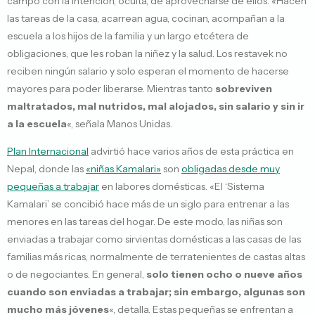
campo con la intención, oculta, de aprovecharse de ellos. «Hacen
las tareas de la casa, acarrean agua, cocinan, acompañan a la
escuela a los hijos de la familia y un largo etcétera de
obligaciones, que les roban la niñez y la salud. Los restavek no
reciben ningún salario y solo esperan el momento de hacerse
mayores para poder liberarse. Mientras tanto
sobreviven
maltratados, mal nutridos, mal alojados, sin salario y sin ir
a la escuela
«, señala Manos Unidas.
Plan Internacional
advirtió hace varios años de esta práctica en
Nepal, donde las
«niñas Kamalari»
son
obligadas desde muy
pequeñas a trabajar
en labores domésticas. «El ‘Sistema
Kamalari’ se concibió hace más de un siglo para entrenar a las
menores en las tareas del hogar. De este modo, las niñas son
enviadas a trabajar como sirvientas domésticas a las casas de las
familias más ricas, normalmente de terratenientes de castas altas
o de negociantes. En general,
solo tienen ocho o nueve años
cuando son enviadas a trabajar; sin embargo, algunas son
mucho más jóvenes
«, detalla. Estas pequeñas se enfrentan a