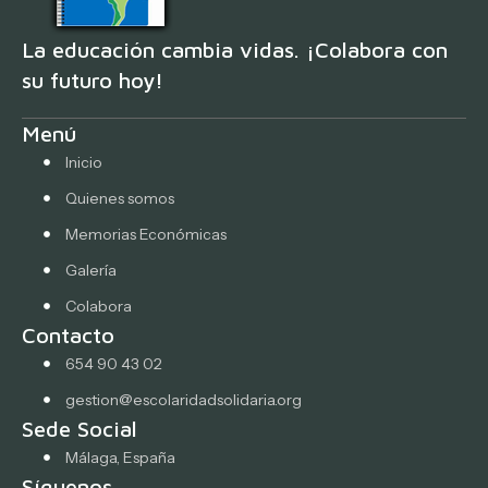
La educación cambia vidas. ¡Colabora con
su futuro hoy!
Menú
Inicio
Quienes somos
Memorias Económicas
Galería
Colabora
Contacto
654 90 43 02
gestion@escolaridadsolidaria.org
Sede Social
Málaga, España
Síguenos