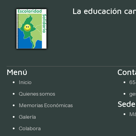
La educación cam
Menú
Cont
Inicio
65
Quienes somos
ge
Sede
Memorias Económicas
Má
Galería
Colabora