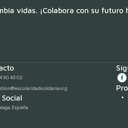
bia vidas. ¡Colabora con su futuro 
acto
Sí
4 90 43 02
Pro
stion@escolaridadsolidaria.org
 Social
laga, España