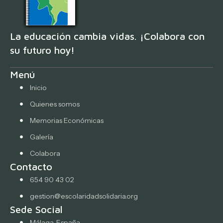
La educación cambia vidas. ¡Colabora con
su futuro hoy!
Menú
Inicio
Quienes somos
Memorias Económicas
Galería
Colabora
Contacto
654 90 43 02
gestion@escolaridadsolidaria.org
Sede Social
Málaga, España