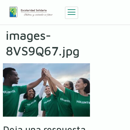
images-
8VS9Q67.jpg
Deja una respuesta