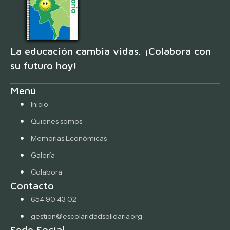
La educación cambia vidas. ¡Colabora con
su futuro hoy!
Menú
Inicio
Quienes somos
Memorias Económicas
Galería
Colabora
Contacto
654 90 43 02
gestion@escolaridadsolidaria.org
Sede Social