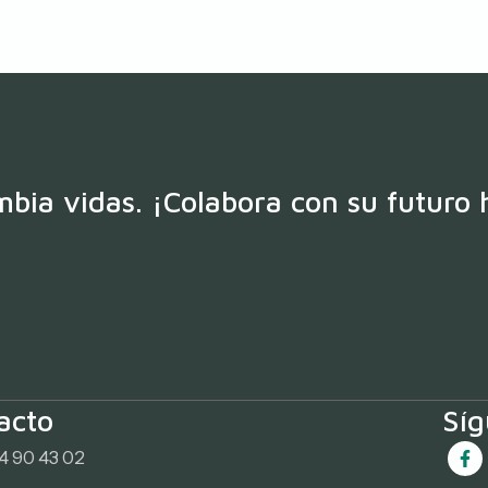
bia vidas. ¡Colabora con su futuro 
acto
Sí
4 90 43 02